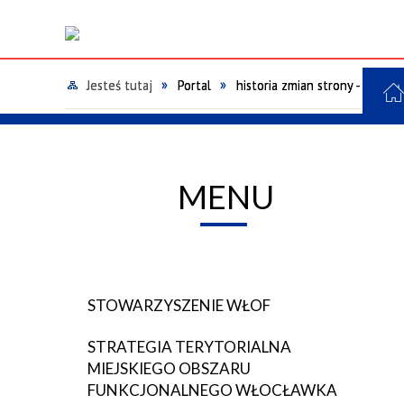
Jesteś tutaj
Portal
historia zmian strony - STAT
MENU
CZŁONKOWIE STOWARZYSZENIA
I AKTUALIZACJA STRATEGII
REALIZOWANE
ZARZĄ
II AKT
ZREAL
WŁOF
TERYTORIALNEJ
WŁOF
TERYT
BIURO STOWARZYSZENIA WŁOF
SPRAWOZDANIA Z PRZEBIEGU
ZESPÓ
KONSULTACJI
REALIZ
STOWARZYSZENIE WŁOF
TERYT
OBSZ
STRATEGIA TERYTORIALNA
WŁOC
MIEJSKIEGO OBSZARU
FUNKCJONALNEGO WŁOCŁAWKA
ZINTEGROWANE INWESTYCJE
KOMIT