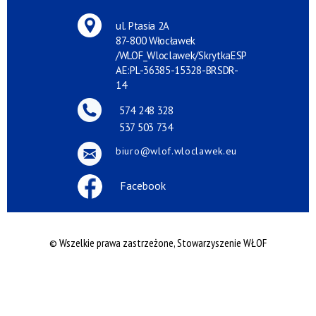
ul. Ptasia 2A
87-800 Włocławek
/WLOF_Wloclawek/SkrytkaESP
AE:PL-36385-15328-BRSDR-
14
574 248 328
537 503 734
biuro@wlof.wloclawek.eu
Facebook
© Wszelkie prawa zastrzeżone, Stowarzyszenie WŁOF