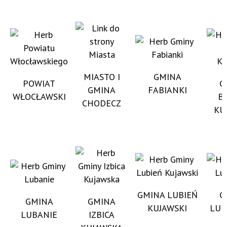
MIASTO I
GMINA
POWIAT
G
GMINA
FABIANKI
WŁOCŁAWSKI
B
CHODECZ
KU
GMINA LUBIEŃ
G
GMINA
GMINA
KUJAWSKI
LUB
LUBANIE
IZBICA