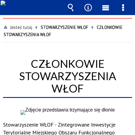
Wyszukiwarka
Narzędzia
Menu
Men
główne
szcz
Jesteś tutaj
STOWARZYSZENIE WŁOF
CZŁONKOWIE
STOWARZYSZENIA WŁOF
CZŁONKOWIE
STOWARZYSZENIA
WŁOF
Stowarzyszenie WŁOF - Zintegrowane Inwestycje
Terytorialne Miejskiego Obszaru Funkcjonalnego