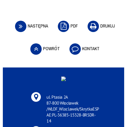
NASTĘPNA
PDF
DRUKUJ
POWRÓT
KONTAKT
ul. Ptasia 2A
87-800 Włocławek
/WLOF_Wloclawek/SkrytkaESP
AE:PL-36385-15328-BRSDR-
14