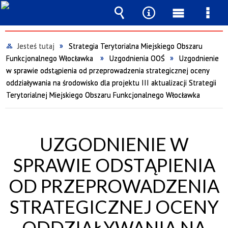
Wyszukiwarka
Narzędzia
Menu
Men
główne
szcz
Jesteś tutaj
Strategia Terytorialna Miejskiego Obszaru
Funkcjonalnego Włocławka
Uzgodnienia OOŚ
Uzgodnienie
w sprawie odstąpienia od przeprowadzenia strategicznej oceny
oddziaływania na środowisko dla projektu III aktualizacji Strategii
Terytorialnej Miejskiego Obszaru Funkcjonalnego Włocławka
UZGODNIENIE W
SPRAWIE ODSTĄPIENIA
OD PRZEPROWADZENIA
STRATEGICZNEJ OCENY
ODDZIAŁYWANIA NA