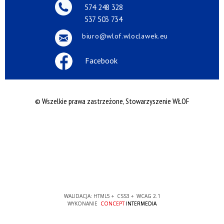
574 248 328
537 503 734
biuro@wlof.wloclawek.eu
Facebook
© Wszelkie prawa zastrzeżone, Stowarzyszenie WŁOF
WALIDACJA:
HTML5
+
CSS3
+
WCAG 2.1
WYKONANIE
CONCEPT
INTERMEDIA