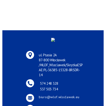
ul. Ptasia 2A
87-800 Włocławek
/WLOF_Wloclawek/SkrytkaESP
AE:PL-36385-15328-BRSDR-
14
574 248 328
537 503 734
biuro@wlof.wloclawek.eu