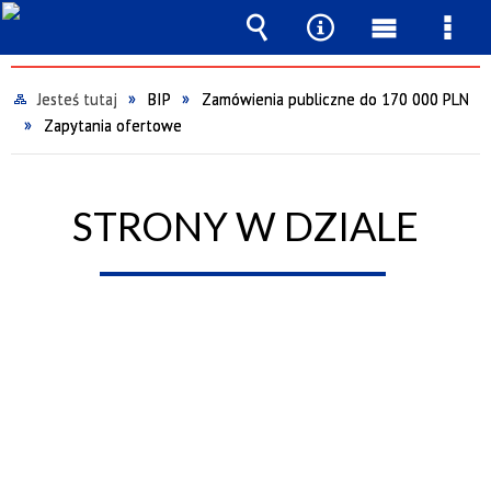
Wyszukiwarka
Narzędzia
Menu
Men
główne
szcz
Jesteś tutaj
BIP
Zamówienia publiczne do 170 000 PLN
Zapytania ofertowe
STRONY W DZIALE