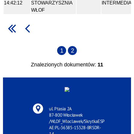
14:42:12
STOWARZYSZNIA
INTERMEDIA
WŁOF
1
2
Znalezionych dokumentów:
11
ul. Ptasia 2A
87-800 Włocławek
/WLOF_Wloclawek/SkrytkaESP
AE:PL-36385-15328-BRSDR-
14