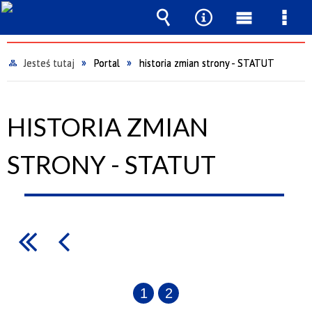
Wyszukiwarka
Narzędzia
Menu
Men
główne
szcz
Jesteś tutaj
Portal
historia zmian strony - STATUT
HISTORIA ZMIAN
STRONY - STATUT
1
2