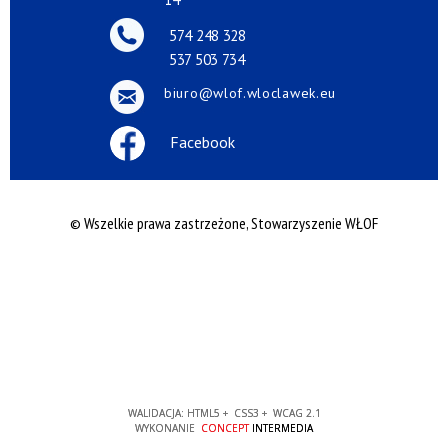
574 248 328
537 503 734
biuro@wlof.wloclawek.eu
Facebook
© Wszelkie prawa zastrzeżone, Stowarzyszenie WŁOF
WALIDACJA:
HTML5
+
CSS3
+
WCAG 2.1
WYKONANIE
CONCEPT
INTERMEDIA