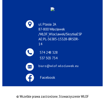
ul. Ptasia 2A
87-800 Włocławek
/WLOF_Wloclawek/SkrytkaESP
AE:PL-36385-15328-BRSDR-
14
574 248 328
537 503 734
biuro@wlof.wloclawek.eu
Facebook
© Wszelkie prawa zastrzeżone, Stowarzyszenie WŁOF