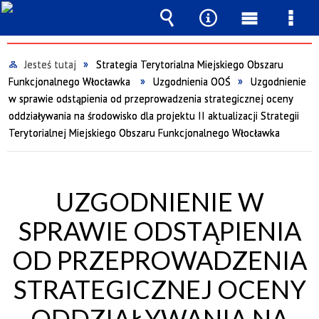
Wyszukiwarka
Narzędzia
Menu
Men
główne
szcz
Jesteś tutaj
Strategia Terytorialna Miejskiego Obszaru
Funkcjonalnego Włocławka
Uzgodnienia OOŚ
Uzgodnienie
w sprawie odstąpienia od przeprowadzenia strategicznej oceny
oddziaływania na środowisko dla projektu II aktualizacji Strategii
Terytorialnej Miejskiego Obszaru Funkcjonalnego Włocławka
UZGODNIENIE W
SPRAWIE ODSTĄPIENIA
OD PRZEPROWADZENIA
STRATEGICZNEJ OCENY
ODDZIAŁYWANIA NA