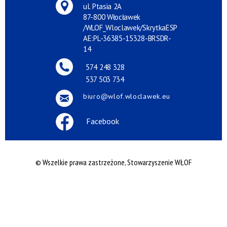
ul. Ptasia 2A
87-800 Włocławek
/WLOF_Wloclawek/SkrytkaESP
AE:PL-36385-15328-BRSDR-
14
574 248 328
537 503 734
biuro@wlof.wloclawek.eu
Facebook
© Wszelkie prawa zastrzeżone, Stowarzyszenie WŁOF