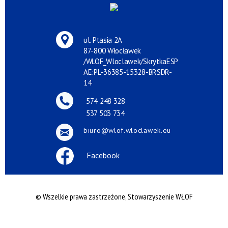
ul. Ptasia 2A
87-800 Włocławek
/WLOF_Wloclawek/SkrytkaESP
AE:PL-36385-15328-BRSDR-
14
574 248 328
537 503 734
biuro@wlof.wloclawek.eu
Facebook
© Wszelkie prawa zastrzeżone, Stowarzyszenie WŁOF