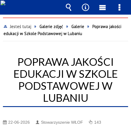
Wyszukiwarka
Narzędzia
Menu
Men
główne
szcz
Jesteś tutaj
Galerie zdjęć
Galerie
Poprawa jakości
edukacji w Szkole Podstawowej w Lubaniu
POPRAWA JAKOŚCI
EDUKACJI W SZKOLE
PODSTAWOWEJ W
LUBANIU
22-06-2026
Stowarzyszenie WŁOF
143