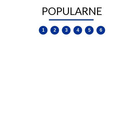
TERYTORIALNE
POPULARNE
1
2
3
4
5
6