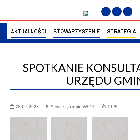
konsultacyjne w siedzibie Urzędu Gminy Choceń
AKTUALNOŚCI
STOWARZYSZENIE
STRATEGIA
SPOTKANIE KONSULTA
D STOWARZYSZENIA
UALIZACJA STRATEGII
IZOWANE
KOMISJA REWIZYJNA
III AKTUALIZACJA STRATEG
URZĘDU GMI
ORIALNEJ
TERYTORIALNEJ
Ł ZADANIOWY DS.
RAPORT Z REALIZACJI UST
ACJI STRATEGII
STRATEGII TERYTORIALNEJ
28-07-2023
Stowarzyszenie WŁOF
1125
ORIALNEJ MIEJSKIEGO
MIEJSKIEGO OBSZARU
ARU FUNKCJONALNEGO
FUNKCJONALNEGO
ŁAWKA
WŁOCŁAWKA
ET DORADCZY