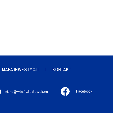
MAPA INWESTYCJI
KONTAKT
Facebook
biuro@wlof.wloclawek.eu