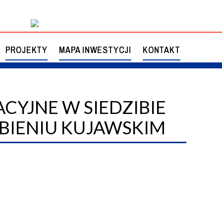
PROJEKTY
MAPA INWESTYCJI
KONTAKT
CYJNE W SIEDZIBIE
II
STATUT
KONSULTACJE SPOŁECZNE
BIENIU KUJAWSKIM
ALEŃ
UZGODNIENIA OOŚ