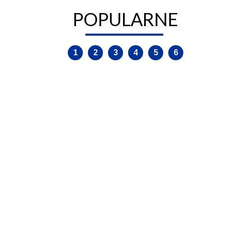
TERYTORIALNE
POPULARNE
1
2
3
4
5
6