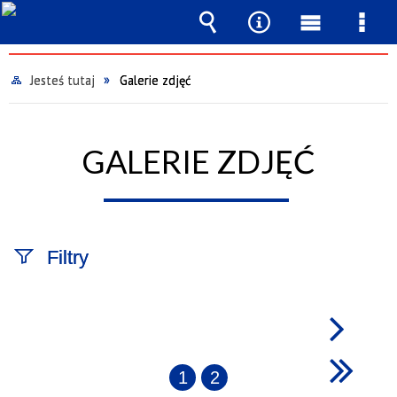
Wyszukiwarka
Narzędzia
Menu
Men
główne
szcz
Jesteś tutaj
Galerie zdjęć
GALERIE ZDJĘĆ
Filtry
Fraza
1
2
Kategoria