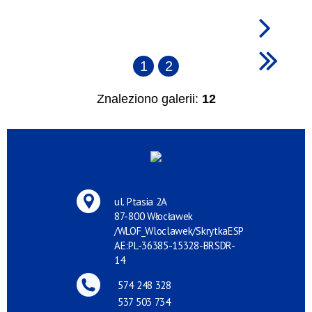
1
2
Znaleziono galerii:
12
ul. Ptasia 2A
87-800 Włocławek
/WLOF_Wloclawek/SkrytkaESP
AE:PL-36385-15328-BRSDR-
14
574 248 328
537 503 734