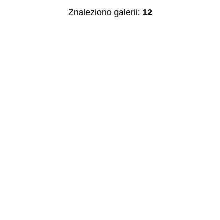
Znaleziono galerii:
12
Autor
Publikacja od
—