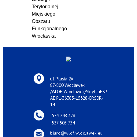
Terytorialnej
Miejskiego
Obszaru
Funkcjonalnego
Włocławka
ul. Ptasia 2A
87-800 Włocławek
/WLOF_Wloclawek/SkrytkaESP
AE:PL-36385-15328-BRSDR-
14
574 248 328
537 503 734
biuro@wlof.wloclawek.eu