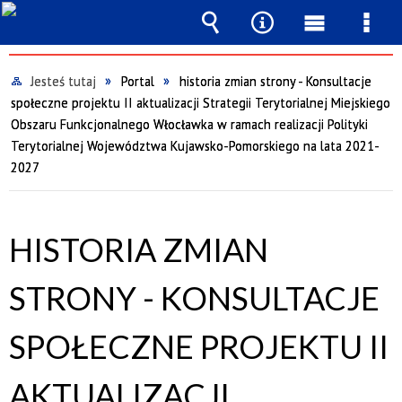
Wyszukiwarka
Narzędzia
Menu
Men
główne
szcz
Jesteś tutaj
Portal
historia zmian strony - Konsultacje
społeczne projektu II aktualizacji Strategii Terytorialnej Miejskiego
Obszaru Funkcjonalnego Włocławka w ramach realizacji Polityki
Terytorialnej Województwa Kujawsko-Pomorskiego na lata 2021-
2027
HISTORIA ZMIAN
STRONY - KONSULTACJE
SPOŁECZNE PROJEKTU II
AKTUALIZACJI