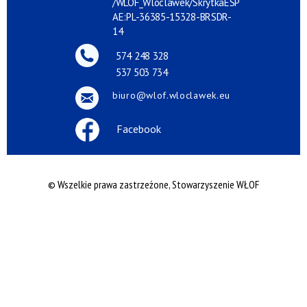
/WLOF_Wloclawek/SkrytkaESP
AE:PL-36385-15328-BRSDR-
14
574 248 328
537 503 734
biuro@wlof.wloclawek.eu
Facebook
© Wszelkie prawa zastrzeżone, Stowarzyszenie WŁOF