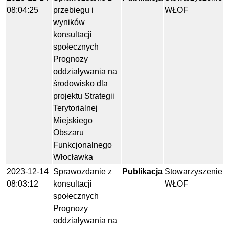
08:04:25
przebiegu i
WŁOF
wyników
konsultacji
społecznych
Prognozy
oddziaływania na
środowisko dla
projektu Strategii
Terytorialnej
Miejskiego
Obszaru
Funkcjonalnego
Włocławka
2023-12-14
Sprawozdanie z
Publikacja
Stowarzyszenie
08:03:12
konsultacji
WŁOF
społecznych
Prognozy
oddziaływania na