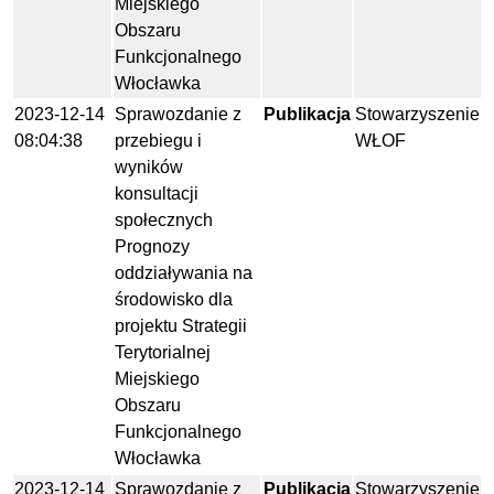
Miejskiego
Obszaru
Funkcjonalnego
Włocławka
2023-12-14
Sprawozdanie z
Publikacja
Stowarzyszenie
08:04:38
przebiegu i
WŁOF
wyników
konsultacji
społecznych
Prognozy
oddziaływania na
środowisko dla
projektu Strategii
Terytorialnej
Miejskiego
Obszaru
Funkcjonalnego
Włocławka
2023-12-14
Sprawozdanie z
Publikacja
Stowarzyszenie