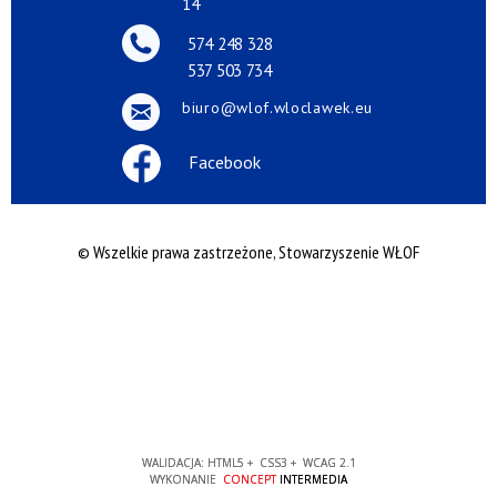
14
574 248 328
537 503 734
biuro@wlof.wloclawek.eu
Facebook
© Wszelkie prawa zastrzeżone, Stowarzyszenie WŁOF
WALIDACJA:
HTML5
+
CSS3
+
WCAG 2.1
WYKONANIE
CONCEPT
INTERMEDIA