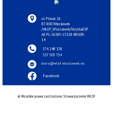
ul. Ptasia 2A
87-800 Włocławek
/WLOF_Wloclawek/SkrytkaESP
AE:PL-36385-15328-BRSDR-
14
574 248 328
537 503 734
biuro@wlof.wloclawek.eu
Facebook
© Wszelkie prawa zastrzeżone, Stowarzyszenie WŁOF