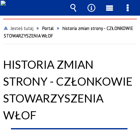
Wyszukiwarka
Narzędzia
Menu
Men
główne
szcz
Jesteś tutaj
Portal
historia zmian strony - CZŁONKOWIE
STOWARZYSZENIA WŁOF
HISTORIA ZMIAN
STRONY - CZŁONKOWIE
STOWARZYSZENIA
WŁOF