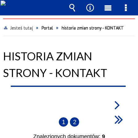
Wyszukiwarka
Narzędzia
Menu
Men
główne
szcz
Jesteś tutaj
Portal
historia zmian strony - KONTAKT
HISTORIA ZMIAN
STRONY - KONTAKT
1
2
Znalezionych dokumentów:
9