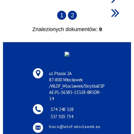
1
2
Znalezionych dokumentów:
9
ul. Ptasia 2A
87-800 Włocławek
/WLOF_Wloclawek/SkrytkaESP
AE:PL-36385-15328-BRSDR-
14
574 248 328
537 503 734
biuro@wlof.wloclawek.eu