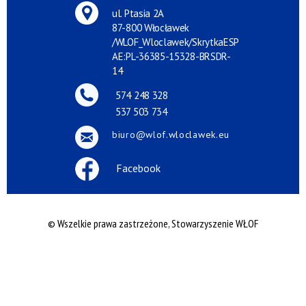
ul. Ptasia 2A
87-800 Włocławek
/WLOF_Wloclawek/SkrytkaESP
AE:PL-36385-15328-BRSDR-
14
574 248 328
537 503 734
biuro@wlof.wloclawek.eu
Facebook
© Wszelkie prawa zastrzeżone, Stowarzyszenie WŁOF