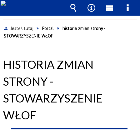
Wyszukiwarka
Narzędzia
Menu
Men
główne
szcz
Jesteś tutaj
Portal
historia zmian strony -
STOWARZYSZENIE WŁOF
HISTORIA ZMIAN
STRONY -
STOWARZYSZENIE
WŁOF