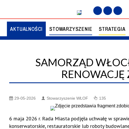
d Włocławka wspiera renowację zabytków
AKTUALNOŚCI
STOWARZYSZENIE
STRATEGIA
SAMORZĄD WŁOC
D STOWARZYSZENIA
UALIZACJA STRATEGII
IZOWANE
KOMISJA REWIZYJNA
III AKTUALIZACJA STRATEG
RENOWACJĘ
ORIALNEJ
TERYTORIALNEJ
Ł ZADANIOWY DS.
RAPORT Z REALIZACJI UST
ACJI STRATEGII
STRATEGII TERYTORIALNEJ
29-05-2026
Stowarzyszenie WŁOF
135
ORIALNEJ MIEJSKIEGO
MIEJSKIEGO OBSZARU
ARU FUNKCJONALNEGO
FUNKCJONALNEGO
ŁAWKA
WŁOCŁAWKA
6 maja 2026 r. Rada Miasta podjęła uchwałę w sprawie
konserwatorskie, restauratorskie lub roboty budowlan
ET DORADCZY