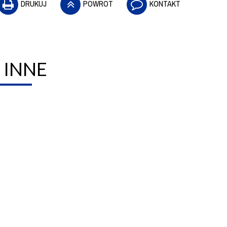
DRUKUJ
POWRÓT
KONTAKT
 INNE