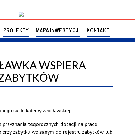
PROJEKTY
MAPA INWESTYCJI
KONTAKT
ŁAWKA WSPIERA
II
STATUT
KONSULTACJE SPOŁECZNE
 ZABYTKÓW
ALEŃ
UZGODNIENIA OOŚ
 przyznania tegorocznych dotacji na prace
e przy zabytku wpisanym do rejestru zabytków lub