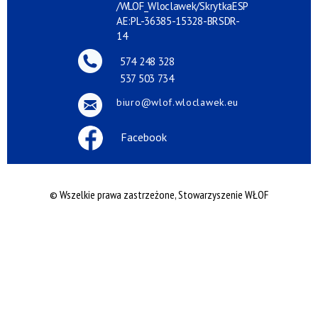
/WLOF_Wloclawek/SkrytkaESP
AE:PL-36385-15328-BRSDR-
14
574 248 328
537 503 734
biuro@wlof.wloclawek.eu
Facebook
© Wszelkie prawa zastrzeżone, Stowarzyszenie WŁOF