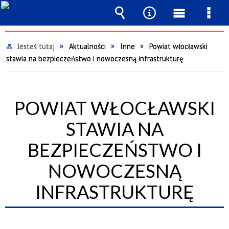
Wyszukiwarka
Narzędzia
Menu
Men
główne
szcz
Jesteś tutaj
Aktualności
Inne
Powiat włocławski
stawia na bezpieczeństwo i nowoczesną infrastrukturę
POWIAT WŁOCŁAWSKI
STAWIA NA
BEZPIECZEŃSTWO I
NOWOCZESNĄ
INFRASTRUKTURĘ