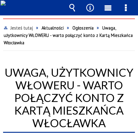
Wyszukiwarka
Narzędzia
Menu
Men
główne
szcz
Jesteś tutaj
Aktualności
Ogłoszenia
Uwaga,
użytkownicy WŁOWERU - warto połączyć konto z Kartą Mieszkańca
Włocławka
UWAGA, UŻYTKOWNICY
WŁOWERU - WARTO
POŁĄCZYĆ KONTO Z
KARTĄ MIESZKAŃCA
WŁOCŁAWKA