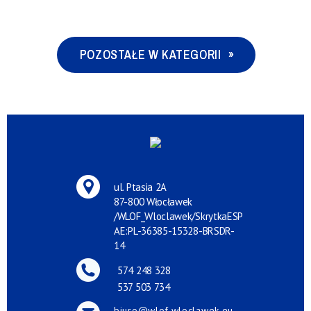
POZOSTAŁE W KATEGORII
ul. Ptasia 2A
87-800 Włocławek
/WLOF_Wloclawek/SkrytkaESP
AE:PL-36385-15328-BRSDR-
14
574 248 328
537 503 734
biuro@wlof.wloclawek.eu