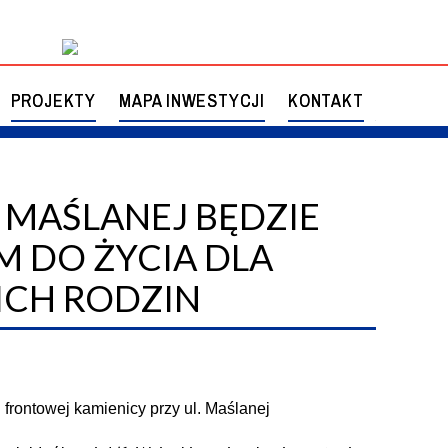
odzin
PROJEKTY
MAPA INWESTYCJI
KONTAKT
 MAŚLANEJ BĘDZIE
II
STATUT
KONSULTACJE SPOŁECZNE
 DO ŻYCIA DLA
CH RODZIN
ALEŃ
UZGODNIENIA OOŚ