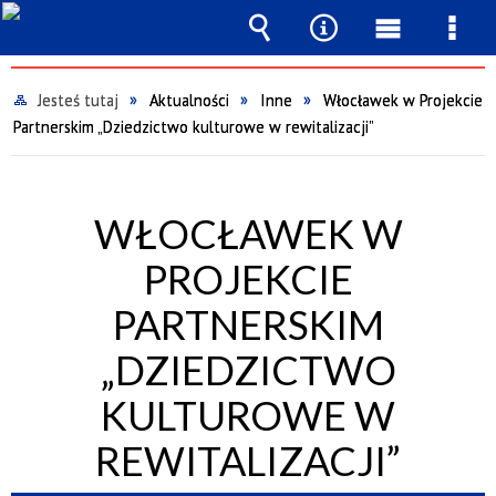
Wyszukiwarka
Narzędzia
Menu
Men
główne
szcz
Jesteś tutaj
Aktualności
Inne
Włocławek w Projekcie
Partnerskim „Dziedzictwo kulturowe w rewitalizacji”
WŁOCŁAWEK W
PROJEKCIE
PARTNERSKIM
„DZIEDZICTWO
KULTUROWE W
REWITALIZACJI”