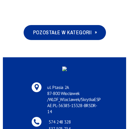
POZOSTAŁE W KATEGORII
ul. Ptasia 2A
87-800 Włocławek
/WLOF_Wloclawek/SkrytkaESP
AE:PL-36385-15328-BRSDR-
14
574 248 328
537 503 734