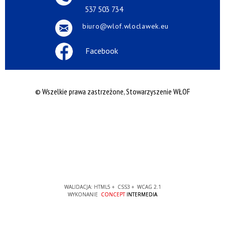
537 503 734
biuro@wlof.wloclawek.eu
Facebook
© Wszelkie prawa zastrzeżone, Stowarzyszenie WŁOF
WALIDACJA:
HTML5
+
CSS3
+
WCAG 2.1
WYKONANIE
CONCEPT
INTERMEDIA