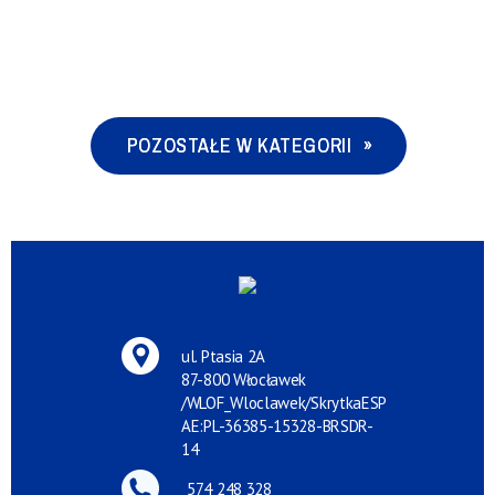
POZOSTAŁE W KATEGORII
ul. Ptasia 2A
87-800 Włocławek
/WLOF_Wloclawek/SkrytkaESP
AE:PL-36385-15328-BRSDR-
14
574 248 328