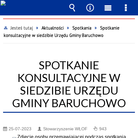
Wyszukiwarka
Narzędzia
Menu
Men
główne
szcz
Jesteś tutaj
Aktualności
Spotkania
Spotkanie
konsultacyjne w siedzibie Urzędu Gminy Baruchowo
SPOTKANIE
KONSULTACYJNE W
SIEDZIBIE URZĘDU
GMINY BARUCHOWO
25-07-2023
Stowarzyszenie WŁOF
943