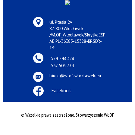
ul. Ptasia 2A
87-800 Włocławek
/WLOF_Wloclawek/SkrytkaESP
AE:PL-36385-15328-BRSDR-
14
574 248 328
537 503 734
biuro@wlof.wloclawek.eu
Facebook
© Wszelkie prawa zastrzeżone, Stowarzyszenie WŁOF