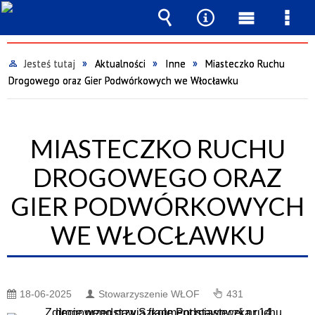
Wyszukiwarka
Narzędzia
Menu
Men
główne
szcz
Jesteś tutaj
Aktualności
Inne
Miasteczko Ruchu
Drogowego oraz Gier Podwórkowych we Włocławku
MIASTECZKO RUCHU
DROGOWEGO ORAZ
GIER PODWÓRKOWYCH
WE WŁOCŁAWKU
18-06-2025
Stowarzyszenie WŁOF
431