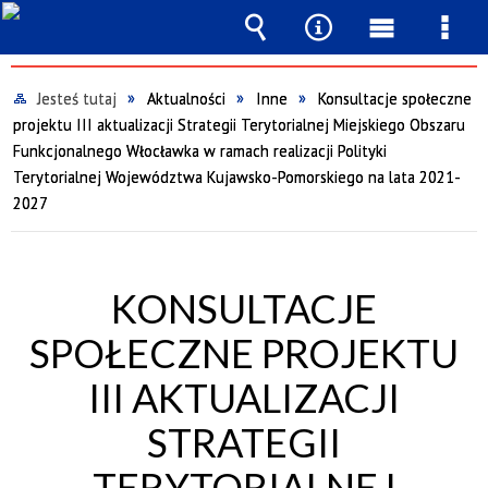
Wyszukiwarka
Narzędzia
Menu
Men
główne
szcz
Jesteś tutaj
Aktualności
Inne
Konsultacje społeczne
projektu III aktualizacji Strategii Terytorialnej Miejskiego Obszaru
Funkcjonalnego Włocławka w ramach realizacji Polityki
Terytorialnej Województwa Kujawsko-Pomorskiego na lata 2021-
2027
KONSULTACJE
SPOŁECZNE PROJEKTU
III AKTUALIZACJI
STRATEGII
TERYTORIALNEJ