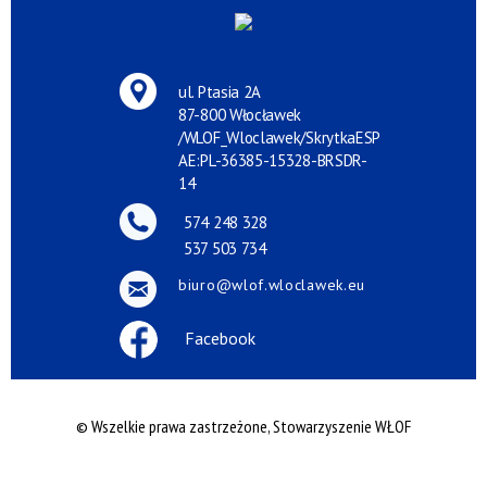
ul. Ptasia 2A
87-800 Włocławek
/WLOF_Wloclawek/SkrytkaESP
AE:PL-36385-15328-BRSDR-
14
574 248 328
537 503 734
biuro@wlof.wloclawek.eu
Facebook
© Wszelkie prawa zastrzeżone, Stowarzyszenie WŁOF