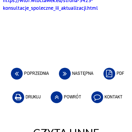
https://wlof.wloclawek.eu/strona-3423-
konsultacje_spoleczne_iii_aktualizacji.html
POPRZEDNIA
NASTĘPNA
PDF
DRUKUJ
POWRÓT
KONTAKT