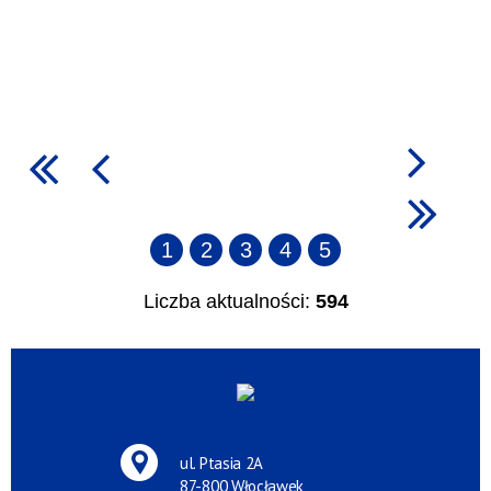
1
2
3
4
5
Liczba aktualności:
594
ul. Ptasia 2A
87-800 Włocławek