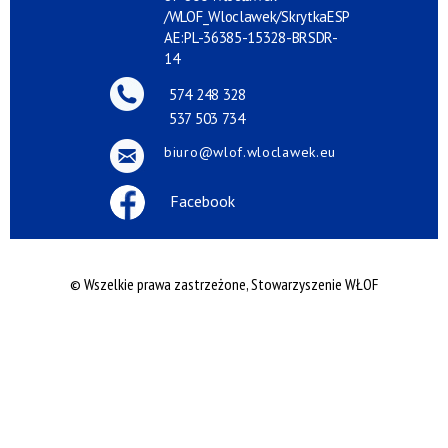
/WLOF_Wloclawek/SkrytkaESP
AE:PL-36385-15328-BRSDR-
14
574 248 328
537 503 734
biuro@wlof.wloclawek.eu
Facebook
© Wszelkie prawa zastrzeżone, Stowarzyszenie WŁOF