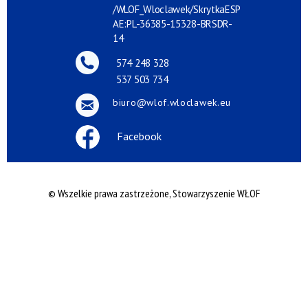
/WLOF_Wloclawek/SkrytkaESP
AE:PL-36385-15328-BRSDR-
14
574 248 328
537 503 734
biuro@wlof.wloclawek.eu
Facebook
© Wszelkie prawa zastrzeżone, Stowarzyszenie WŁOF