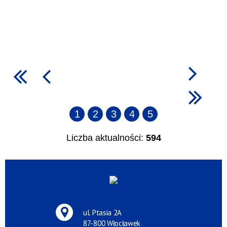
1
2
3
4
5
Liczba aktualności:
594
ul. Ptasia 2A
87-800 Włocławek