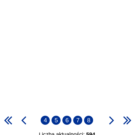
4
5
6
7
8
Liczba aktualności:
594